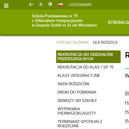
+
-
LOGOWANIE
Szkoła Podstawowa nr 75
z Oddziałami Integracyjnymi
STRONA 
w Zespole Szkół nr 21 we Wrocławiu
STRONA GŁÓWNA
DLA RODZICA
DLA
R
REKRUTACJA DO ODDZIAŁÓW
PRZEDSZKOLNYCH
RODZICA
REKRUTACJA DO KLAS I SP 75
W
KLASY INTEGRACYJNE
RADA RODZICÓW
DRUKI DO POBRANIA
B
DOWOZY DO SZKOŁY
H
WYPRAWKA
H
PIERWSZOKLASISTY
I
TERMINARZ SPOTKAŃ Z
RODZICAMI