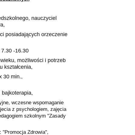
edszkolnego, nauczyciel
a,
eci posiadających orzeczenie
 7.30 -16.30
ieku, możliwości i potrzeb
u kształcenia,
w wymiarze 2 x 30 min.,
, bajkoterapia,
cyjne, wczesne wspomaganie
jecia z psychologiem, zajęcia
 pedagogiem szkolnym "Zasady
: "Promocja Zdrowia",