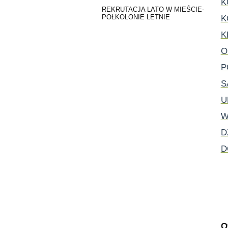
K
REKRUTACJA LATO W MIEŚCIE-
POŁKOLONIE LETNIE
K
K
O
P
S
U
W
D
D
O