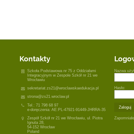
Kontakty
Logo
Szkoła Podstawowa nr 75 z Oddziałami
Nazwa uży
Integracyjnym w Zespole Szkół nr 21 we
Wrocławiu
Hasło:
sekretariat.zs21@wroclawskaedukacja.pl
strona@zs21.wroclaw.pl
Tel.: 71 798 68 97
e-doręczenia: AE:PL-47921-91449-JHRRA-35
Zespół Szkół nr 21 we Wrocławiu, ul. Piotra
Zapomniałe
Ignuta 28,
54-152 Wrocław
Poland