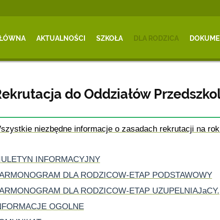
GŁÓWNA
AKTUALNOŚCI
SZKOŁA
DLA RODZICA
DOKUME
ekrutacja do Oddziałów Przedszko
szystkie niezbędne informacje o zasadach rekrutacji na rok
IULETYN INFORMACYJNY
ARMONOGRAM DLA RODZICOW-ETAP PODSTAWOWY
ARMONOGRAM DLA RODZICOW-ETAP UZUPELNIAJaCY.
NFORMACJE OGOLNE