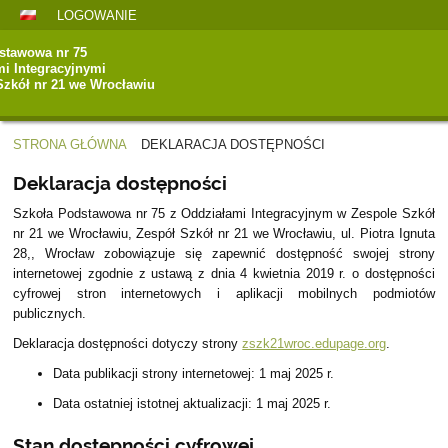
LOGOWANIE
stawowa nr 75
mi Integracyjnymi
Szkół nr 21 we Wrocławiu
STRONA GŁÓWNA
DEKLARACJA DOSTĘPNOŚCI
Deklaracja
Deklaracja dostępności
dostępności
Szkoła Podstawowa nr 75 z Oddziałami Integracyjnym w Zespole Szkół
nr 21 we Wrocławiu, Zespół Szkół nr 21 we Wrocławiu, ul. Piotra Ignuta
28,, Wrocław
zobowiązuje się zapewnić dostępność swojej
strony
internetowej
zgodnie z ustawą z dnia 4 kwietnia 2019 r. o dostępności
cyfrowej stron internetowych i aplikacji mobilnych podmiotów
publicznych.
Deklaracja dostępności dotyczy strony
zszk21wroc.edupage.org
.
Data publikacji strony internetowej:
1 maj 2025 r.
Data ostatniej istotnej aktualizacji:
1 maj 2025 r.
Stan dostępności cyfrowej