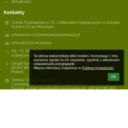
Aktualności
Kontakty
Szkoła Podstawowa nr 75 z Oddziałami Integracyjnym w Zespole
Szkół nr 21 we Wrocławiu
sekretariat.zs21@wroclawskaedukacja.pl
strona@zs21.wroclaw.pl
Tel.: 71 798 68 97
e-doręczenia: AE:PL-47921-91449-JHRRA-35
Ta strona wykorzystuje pliki cookies. Korzystając z niej 
wyrażasz zgodę na ich używanie, zgodnie z aktualnymi 
Zespół Szkół nr 21 we Wrocławiu, ul. Piotra Ignuta 28,
ustawieniami przeglądarki.

54-152 Wrocław
Więcej informacji znajdziesz w 
Polityce prywatności
.
Poland
OK
Tomasz Grzybowski, CORE
Consulting sp. z o.o., ul. Wyłom 16, 61-671
Poznań, e-mail: inspektor@coreconsulting.pl, +48 501 083 482
Logowanie
Nazwa użytkownika:
Hasło: