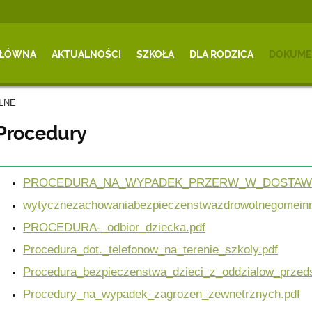
GŁÓWNA
AKTUALNOŚCI
SZKOŁA
DLA RODZICA
DOKUME
LNE
Procedury
PROCEDURA_NA_WYPADEK_PRZERW_W_DOSTAWIE
wytycznezachowaniabezpieczenstwazdrowotnegomeinmz
PROCEDURA-_odbior_dziecka.pdf
Procedura_dot._telefonow_na_terenie_szkoly.pdf
Procedura_bezpieczenstwa_dzieci_z_oddzialow_przed
Procedury_na_wypadek_zagrozen_zewnetrznych.pdf