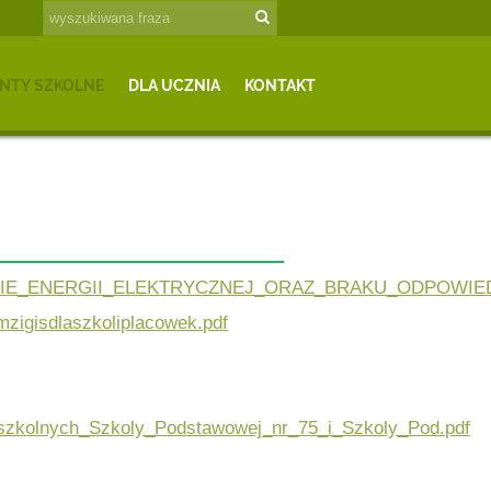
NTY SZKOLNE
DLA UCZNIA
KONTAKT
_ENERGII_ELEKTRYCZNEJ_ORAZ_BRAKU_ODPOWIEDN
igisdlaszkoliplacowek.pdf
szkolnych_Szkoly_Podstawowej_nr_75_i_Szkoly_Pod.pdf