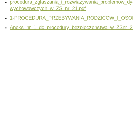
procedura_zglaszania_i_rozwiazywania_problemow_dy
wychowawczych_w_ZS_nr_21.pdf
1-PROCEDURA_PRZEBYWANIA_RODZICOW_I_OSOB
Aneks_nr_1_do_procedury_bezpieczenstwa_w_ZSnr_2