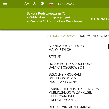
+
-
LOGOWANIE
Szkoła Podstawowa nr 75
z Oddziałami Integracyjnymi
STRONA 
w Zespole Szkół nr 21 we Wrocławiu
STRONA GŁÓWNA
DOKUMENTY SZKO
DOKUMENTY
STANDARDY OCHRONY
MAŁOLETNICH
SZKOLNE
STATUT
RODO: POLITYKA OCHRONY
DANYCH OSOBOWYCH
SZKOLNY PROGRAM
WYCHOWAWCZO-
PROFILAKTYCZNY
ZADANIA JEDNOSTEK SEKTORA
PUBLICZNEGO W ZAKRESIE
EFEKTYWNOŚCI
ENERGETYCZNEJ
REGULAMIN MONITORINGU