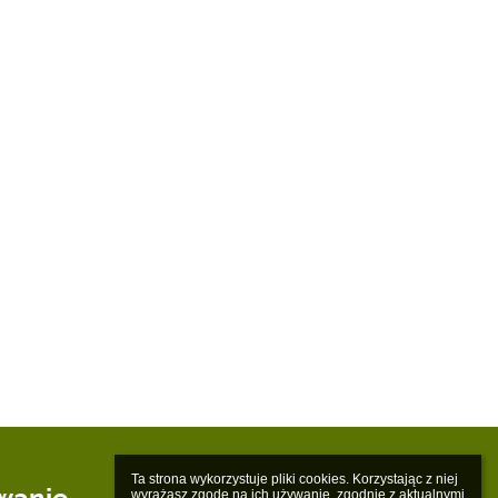
Ta strona wykorzystuje pliki cookies. Korzystając z niej 
wyrażasz zgodę na ich używanie, zgodnie z aktualnymi 