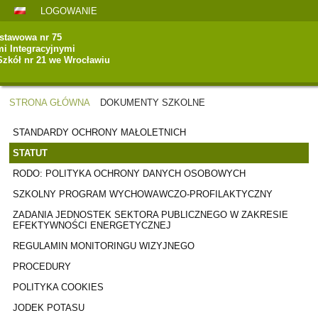
LOGOWANIE
stawowa nr 75
mi Integracyjnymi
Szkół nr 21 we Wrocławiu
STRONA GŁÓWNA
DOKUMENTY SZKOLNE
DOKUMENTY
STANDARDY OCHRONY MAŁOLETNICH
SZKOLNE
STATUT
RODO: POLITYKA OCHRONY DANYCH OSOBOWYCH
SZKOLNY PROGRAM WYCHOWAWCZO-PROFILAKTYCZNY
ZADANIA JEDNOSTEK SEKTORA PUBLICZNEGO W ZAKRESIE
EFEKTYWNOŚCI ENERGETYCZNEJ
REGULAMIN MONITORINGU WIZYJNEGO
PROCEDURY
POLITYKA COOKIES
JODEK POTASU