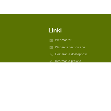
Linki
Webmaster
Wsparcie techniczne
Deklaracja dostępności
Informacje prawne
Polityka prywatności
Metryczka
Mapa strony
O szkole
Kontakt
Aktualności