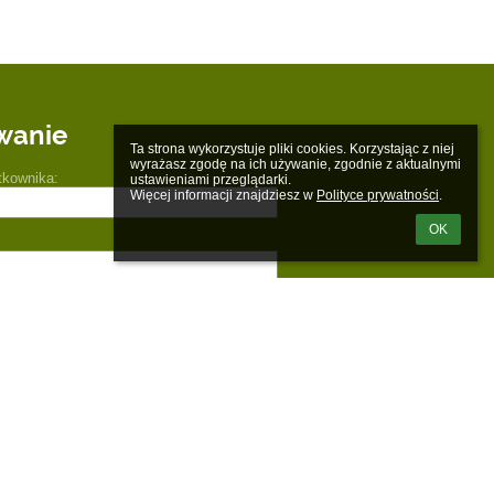
wanie
Ta strona wykorzystuje pliki cookies. Korzystając z niej 
wyrażasz zgodę na ich używanie, zgodnie z aktualnymi 
tkownika:
ustawieniami przeglądarki.

Więcej informacji znajdziesz w 
Polityce prywatności
.
OK
m loginu lub hasła