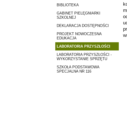
k
BIBLIOTEKA
m
GABINET PIELĘGNIARKI
o
SZKOLNEJ
u
DEKLARACJA DOSTĘPNOŚCI
p
PROJEKT NOWOCZESNA
w
EDUKACJA
LABORATORIA PRZYSZŁOŚCI
LABORATORIA PRZYSZŁOŚCI -
WYKORZYSTANIE SPRZĘTU
SZKOŁA PODSTAWOWA
SPECJALNA NR 116