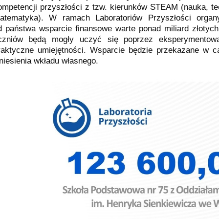
ompetencji przyszłości z tzw. kierunków STEAM (nauka, tec
atematyka). W ramach Laboratoriów Przyszłości organ
d państwa wsparcie finansowe warte ponad miliard złotych,
czniów będą mogły uczyć się poprzez eksperymentow
raktyczne umiejętności. Wsparcie będzie przekazane w ca
niesienia wkładu własnego.