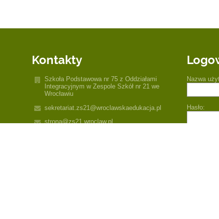
Kontakty
Logo
Szkoła Podstawowa nr 75 z Oddziałami
Nazwa uży
Integracyjnym w Zespole Szkół nr 21 we
Wrocławiu
Hasło:
sekretariat.zs21@wroclawskaedukacja.pl
strona@zs21.wroclaw.pl
Tel.: 71 798 68 97
e-doręczenia: AE:PL-47921-91449-JHRRA-35
Zespół Szkół nr 21 we Wrocławiu, ul. Piotra
Zapomniałe
Ignuta 28,
54-152 Wrocław
Poland
Tomasz Grzybowski, CORE
Consulting sp. z o.o., ul. Wyłom 16, 61-671
Poznań, e-mail: inspektor@coreconsulting.pl,
+48 501 083 482