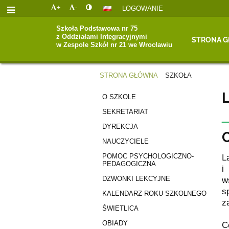
+
-
LOGOWANIE
Szkoła Podstawowa nr 75
z Oddziałami Integracyjnymi
STRONA 
w Zespole Szkół nr 21 we Wrocławiu
STRONA GŁÓWNA
SZKOŁA
SZKOŁA
L
O SZKOLE
SEKRETARIAT
DYREKCJA
NAUCZYCIELE
POMOC PSYCHOLOGICZNO-
L
PEDAGOGICZNA
i
DZWONKI LEKCYJNE
w
s
KALENDARZ ROKU SZKOLNEGO
z
ŚWIETLICA
OBIADY
C