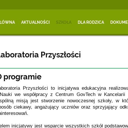
GŁÓWNA
AKTUALNOŚCI
SZKOŁA
DLA RODZICA
DOKUME
aboratoria Przyszłości
O programie
aboratoria Przyszłości to inicjatywa edukacyjna realizo
 Nauki we współpracy z Centrum GovTech w Kancelarii 
spólną misją jest stworzenie nowoczesnej szkoły, w kt
posób ciekawy, angażujący uczniów oraz sprzyjający odkr
ainteresowań.
elem inicjatywy jest wsparcie wszystkich szkół podstaw