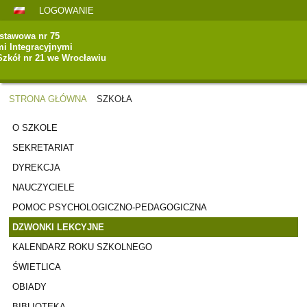
LOGOWANIE
stawowa nr 75
mi Integracyjnymi
Szkół nr 21 we Wrocławiu
STRONA GŁÓWNA
SZKOŁA
SZKOŁA
O SZKOLE
SEKRETARIAT
DYREKCJA
NAUCZYCIELE
POMOC PSYCHOLOGICZNO-PEDAGOGICZNA
DZWONKI LEKCYJNE
KALENDARZ ROKU SZKOLNEGO
ŚWIETLICA
OBIADY
BIBLIOTEKA