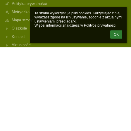
Polityka prywatności
Metryczka
Ta strona wykorzystuje pliki cookies. Korzystając z niej 
wyrażasz zgodę na ich używanie, zgodnie z aktualnymi 
Mapa strony
ustawieniami przeglądarki.

Więcej informacji znajdziesz w 
Polityce prywatności
.
O szkole
OK
Kontakt
Aktualności
Kontakty
Szkoła Podstawowa nr 75 z Oddziałami Integracyjnym w Zespole
Szkół nr 21 we Wrocławiu
sekretariat.zs21@wroclawskaedukacja.pl
strona@zs21.wroclaw.pl
Tel.: 71 798 68 97
e-doręczenia: AE:PL-47921-91449-JHRRA-35
Zespół Szkół nr 21 we Wrocławiu, ul. Piotra Ignuta 28,
54-152 Wrocław
Poland
Tomasz Grzybowski, CORE
Consulting sp. z o.o., ul. Wyłom 16, 61-671