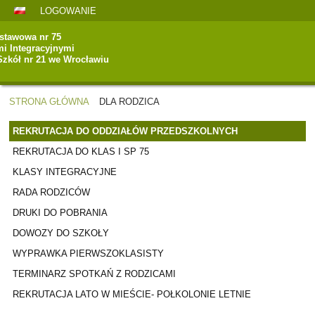
LOGOWANIE
stawowa nr 75
mi Integracyjnymi
Szkół nr 21 we Wrocławiu
STRONA GŁÓWNA
DLA RODZICA
DLA
REKRUTACJA DO ODDZIAŁÓW PRZEDSZKOLNYCH
RODZICA
REKRUTACJA DO KLAS I SP 75
KLASY INTEGRACYJNE
RADA RODZICÓW
DRUKI DO POBRANIA
DOWOZY DO SZKOŁY
WYPRAWKA PIERWSZOKLASISTY
TERMINARZ SPOTKAŃ Z RODZICAMI
REKRUTACJA LATO W MIEŚCIE- POŁKOLONIE LETNIE