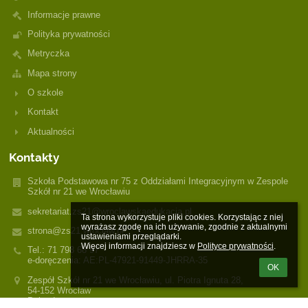
Informacje prawne
Polityka prywatności
Metryczka
Mapa strony
O szkole
Kontakt
Aktualności
Kontakty
Szkoła Podstawowa nr 75 z Oddziałami Integracyjnym w Zespole
Szkół nr 21 we Wrocławiu
sekretariat.zs21@wroclawskaedukacja.pl
Ta strona wykorzystuje pliki cookies. Korzystając z niej 
wyrażasz zgodę na ich używanie, zgodnie z aktualnymi 
strona@zs21.wroclaw.pl
ustawieniami przeglądarki.

Więcej informacji znajdziesz w 
Polityce prywatności
.
Tel.: 71 798 68 97
e-doręczenia: AE:PL-47921-91449-JHRRA-35
OK
Zespół Szkół nr 21 we Wrocławiu, ul. Piotra Ignuta 28,
54-152 Wrocław
Poland