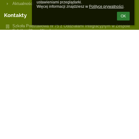
ustawieniami przeglądarki.

Aktualności
Więcej informacji znajdziesz w 
Polityce prywatności
.
Kontakty
OK
Szkoła Podstawowa nr 75 z Oddziałami Integracyjnym w Zespole
Szkół nr 21 we Wrocławiu
sekretariat.zs21@wroclawskaedukacja.pl
strona@zs21.wroclaw.pl
Tel.: 71 798 68 97
e-doręczenia: AE:PL-47921-91449-JHRRA-35
Zespół Szkół nr 21 we Wrocławiu, ul. Piotra Ignuta 28,
54-152 Wrocław
Poland
Tomasz Grzybowski, CORE
Consulting sp. z o.o., ul. Wyłom 16, 61-671
Poznań, e-mail: inspektor@coreconsulting.pl, +48 501 083 482
Logowanie
Nazwa użytkownika:
Hasło: