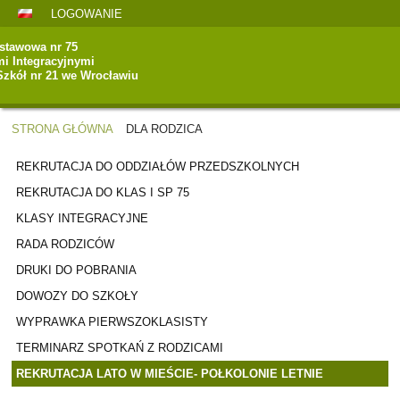
LOGOWANIE
stawowa nr 75
mi Integracyjnymi
Szkół nr 21 we Wrocławiu
STRONA GŁÓWNA
DLA RODZICA
DLA
REKRUTACJA DO ODDZIAŁÓW PRZEDSZKOLNYCH
RODZICA
REKRUTACJA DO KLAS I SP 75
KLASY INTEGRACYJNE
RADA RODZICÓW
DRUKI DO POBRANIA
DOWOZY DO SZKOŁY
WYPRAWKA PIERWSZOKLASISTY
TERMINARZ SPOTKAŃ Z RODZICAMI
REKRUTACJA LATO W MIEŚCIE- POŁKOLONIE LETNIE