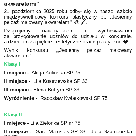
akwarelami”
21 października 2025 roku odbył się w naszej szkole
międzyświetlicowy konkurs plastyczny pt. „Jesienny
pejzaż malowany akwarelami” 🎨 🖌️.
Dziękujemy nauczycielom i wychowawcom
za przygotowanie uczniów do udziału w konkursie,
a dzieciom za piękne i estetyczne prace plastyczne ❤️️️.
Wyniki konkursu „„Jesienny pejzaż malowany
akwarelami”:
Klasy I
I miejsce -
Alicja Kulińska SP 75
II miejsce -
Lila Kostrzewska SP 33
III miejsce -
Elena Butrym SP 33
Wyróżnienie -
Radosław Kwiatkowski SP 75
Klasy II
I miejsce -
Lila Zielonka SP nr 75
II miejsce -
Sara Matusiak SP 33 i Julia Szamborska