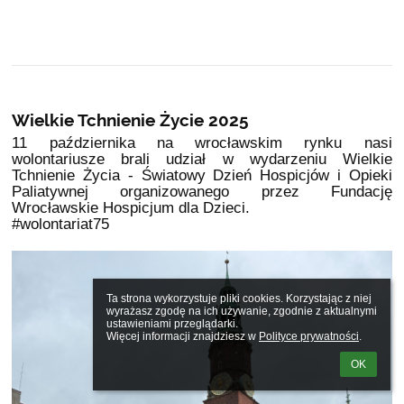
Wielkie Tchnienie Życie 2025
11 października na wrocławskim rynku nasi
wolontariusze brali udział w wydarzeniu Wielkie
Tchnienie Życia - Światowy Dzień Hospicjów i Opieki
Paliatywnej organizowanego przez Fundację
Wrocławskie Hospicjum dla Dzieci.
#wolontariat75
Ta strona wykorzystuje pliki cookies. Korzystając z niej 
wyrażasz zgodę na ich używanie, zgodnie z aktualnymi 
ustawieniami przeglądarki.

Więcej informacji znajdziesz w 
Polityce prywatności
.
OK