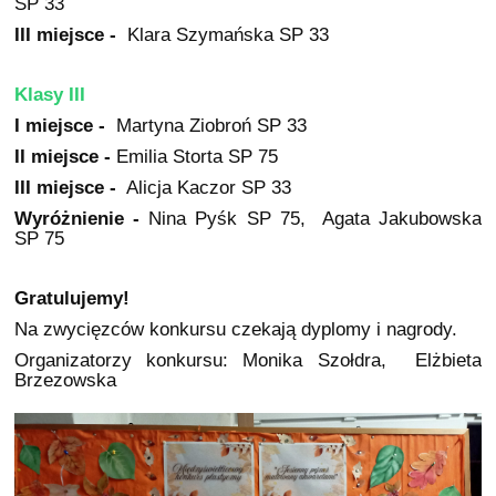
SP 33
III miejsce -
Klara Szymańska SP 33
Klasy III
I miejsce -
Martyna Ziobroń SP 33
II miejsce -
Emilia Storta SP 75
III miejsce -
Alicja Kaczor SP 33
Wyróżnienie -
Nina Pyśk SP 75, Agata Jakubowska
SP 75
Gratulujemy!
Na zwycięzców konkursu czekają dyplomy i nagrody.
Organizatorzy konkursu: Monika Szołdra, Elżbieta
Brzezowska