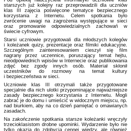
starszych już kolejny raz przeprowadzili dla uczniów
klas III zajęcia poświęcone tematyce bezpiecznego
korzystania z Internetu. Celem spotkania było
zwrócenie uwagi na zagrożenia występujące w sieci
oraz promowanie odpowiedzialnych zachowań w
świecie cyfrowym.
Starsi uczniowie przygotowali dla młodszych kolegów
i koleżanek quizy, prezentacje oraz filmiki edukacyjne.
Szczególnym zainteresowaniem cieszył się film
nagrany przez uczennice, poruszający temat hejtu,
nieodpowiednich wpisów w Internecie oraz publikowania
zdjęć bez zgody innych osób. Materiał skłonił
uczestników do rozmowy na temat kultury
i bezpieczeństwa w sieci.
Uczniowie klas III otrzymali także przygotowane
specjalnie dla nich ulotki przypominające najważniejsze
zasady bezpiecznego korzystania z Internetu. Mogli
zabrać je do domu i umieścić w widocznym miejscu, np.
nad biurkiem, aby na co dzień pamiętać o omawianych
zasadach.
Na zakończenie spotkania starsze koleżanki wręczyły
trzecioklasistom drobne upominki. Wydarzenie było nie
tylko okazją do zdobycia cennej wiedzy, ale również