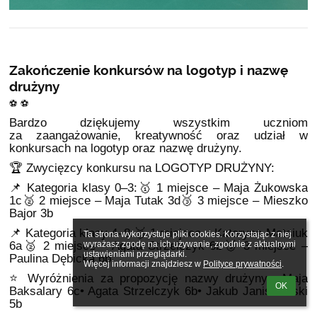
Zakończenie konkursów na logotyp i nazwę
drużyny
⚽️ ⚽️
Bardzo dziękujemy wszystkim uczniom
za zaangażowanie, kreatywność oraz udział w
konkursach na logotyp oraz nazwę drużyny.
🏆 Zwycięzcy konkursu na LOGOTYP DRUŻYNY:
📌 Kategoria klasy 0–3:🥇 1 miejsce – Maja Żukowska
1c🥈 2 miejsce – Maja Tutak 3d🥉 3 miejsce – Mieszko
Bajor 3b
📌 Kategoria klasy 4–8:🥇 1 miejsce – Kateryna Matsiuk
Ta strona wykorzystuje pliki cookies. Korzystając z niej 
6a🥈 2 miejsce – Agata Strzelczyk 6b🥉 3 miejsce –
wyrażasz zgodę na ich używanie, zgodnie z aktualnymi 
ustawieniami przeglądarki.

Paulina Dębicka 6b
Więcej informacji znajdziesz w 
Polityce prywatności
.
⭐ Wyróżnienia za propozycję nazwy drużyny:• Maja
OK
Baksalary 6c• Agata Strzelczyk 6b• Jakub Janiszewski
5b