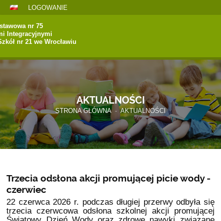
LOGOWANIE
stawowa nr 75
mi Integracyjnymi
Szkół nr 21 we Wrocławiu
AKTUALNOŚCI
STRONA GŁÓWNA
-
AKTUALNOŚCI
Trzecia odsłona akcji promującej picie wody -
czerwiec
22 czerwca 2026 r. podczas długiej przerwy odbyła się
trzecia czerwcowa odsłona szkolnej akcji promującej
Światowy Dzień Wody oraz zdrowe nawyki związane