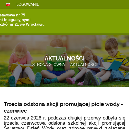
LOGOWANIE
stawowa nr 75
mi Integracyjnymi
Szkół nr 21 we Wrocławiu
AKTUALNOŚCI
STRONA GŁÓWNA
-
AKTUALNOŚCI
Trzecia odsłona akcji promującej picie wody -
czerwiec
22 czerwca 2026 r. podczas długiej przerwy odbyła się
trzecia czerwcowa odsłona szkolnej akcji promującej
Światowy Dzień Wody oraz zdrowe nawyki związane