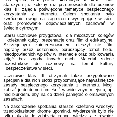
starszych już kolejny raz przeprowadzili dla uczniów
klas III zajęcia poświęcone tematyce bezpiecznego
korzystania z Internetu. Celem spotkania było
zwrócenie uwagi na zagrożenia występujące w sieci
oraz promowanie odpowiedzialnych zachowań w
świecie cyfrowym.
Starsi uczniowie przygotowali dla młodszych kolegów
i koleżanek quizy, prezentacje oraz filmiki edukacyjne.
Szczególnym zainteresowaniem cieszył się film
nagrany przez uczennice, poruszający temat hejtu,
nieodpowiednich wpisów w Internecie oraz publikowania
zdjęć bez zgody innych osób. Materiał skłonił
uczestników do rozmowy na temat kultury
i bezpieczeństwa w sieci.
Uczniowie klas III otrzymali także przygotowane
specjalnie dla nich ulotki przypominające najważniejsze
zasady bezpiecznego korzystania z Internetu. Mogli
zabrać je do domu i umieścić w widocznym miejscu, np.
nad biurkiem, aby na co dzień pamiętać o omawianych
zasadach.
Na zakończenie spotkania starsze koleżanki wręczyły
trzecioklasistom drobne upominki. Wydarzenie było nie
tylko okazją do zdobycia cennej wiedzy, ale również