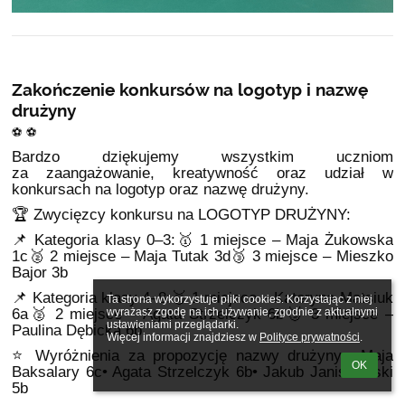
Zakończenie konkursów na logotyp i nazwę
drużyny
⚽️ ⚽️
Bardzo dziękujemy wszystkim uczniom
za zaangażowanie, kreatywność oraz udział w
konkursach na logotyp oraz nazwę drużyny.
🏆 Zwycięzcy konkursu na LOGOTYP DRUŻYNY:
📌 Kategoria klasy 0–3:🥇 1 miejsce – Maja Żukowska
1c🥈 2 miejsce – Maja Tutak 3d🥉 3 miejsce – Mieszko
Bajor 3b
📌 Kategoria klasy 4–8:🥇 1 miejsce – Kateryna Matsiuk
Ta strona wykorzystuje pliki cookies. Korzystając z niej 
6a🥈 2 miejsce – Agata Strzelczyk 6b🥉 3 miejsce –
wyrażasz zgodę na ich używanie, zgodnie z aktualnymi 
ustawieniami przeglądarki.

Paulina Dębicka 6b
Więcej informacji znajdziesz w 
Polityce prywatności
.
⭐ Wyróżnienia za propozycję nazwy drużyny:• Maja
OK
Baksalary 6c• Agata Strzelczyk 6b• Jakub Janiszewski
5b